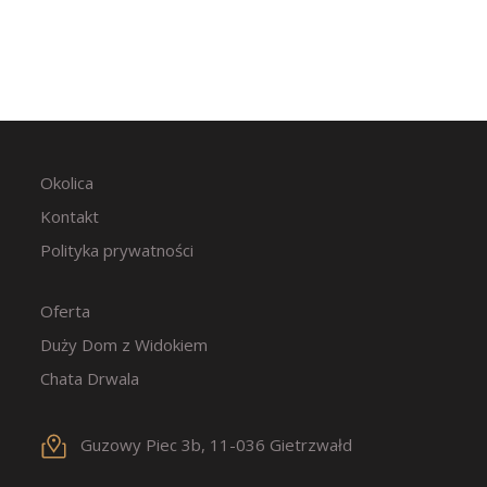
Okolica
Kontakt
Polityka prywatności
Oferta
Duży Dom z Widokiem
Chata Drwala
Guzowy Piec 3b, 11-036 Gietrzwałd