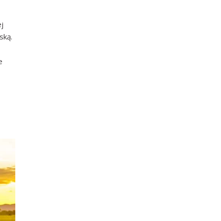
ej
ską.
e