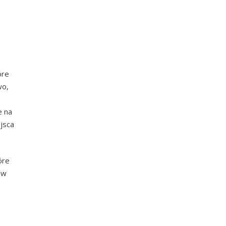
óre
wo,
e na
ejsca
óre
 w