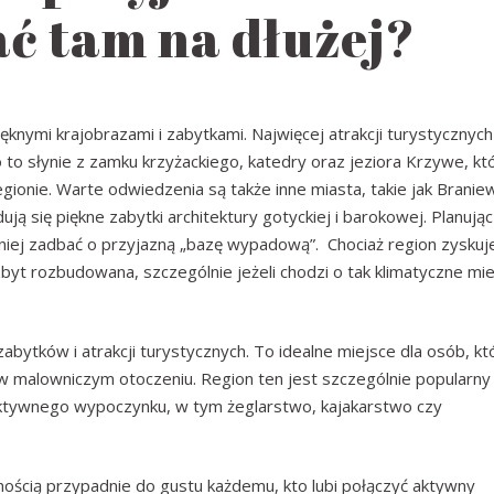
ać tam na dłużej?
ęknymi krajobrazami i zabytkami. Najwięcej atrakcji turystycznych
to to słynie z zamku krzyżackiego, katedry oraz jeziora Krzywe, kt
egionie. Warte odwiedzenia są także inne miasta, takie jak Branie
ją się piękne zabytki architektury gotyckiej i barokowej. Planując
śniej zadbać o przyjazną „bazę wypadową”. Chociaż region zyskuj
zbyt rozbudowana, szczególnie jeżeli chodzi o tak klimatyczne mi
abytków i atrakcji turystycznych. To idealne miejsce dla osób, kt
 w malowniczym otoczeniu. Region ten jest szczególnie popularny
 aktywnego wypoczynku, w tym żeglarstwo, kajakarstwo czy
ością przypadnie do gustu każdemu, kto lubi połączyć aktywny