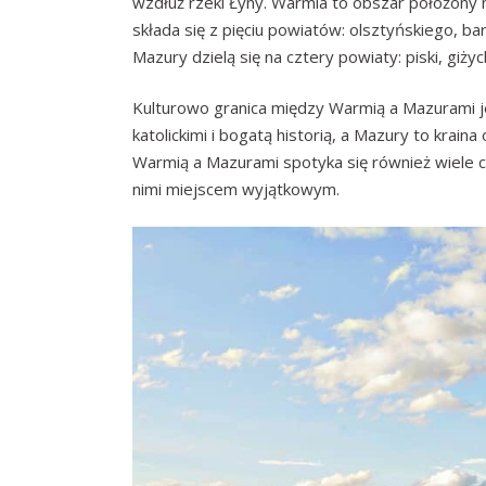
wzdłuż rzeki Łyny. Warmia to obszar położony 
składa się z pięciu powiatów: olsztyńskiego, ba
Mazury dzielą się na cztery powiaty: piski, giżyc
Kulturowo granica między Warmią a Mazurami je
katolickimi i bogatą historią, a Mazury to krai
Warmią a Mazurami spotyka się również wiele c
nimi miejscem wyjątkowym.