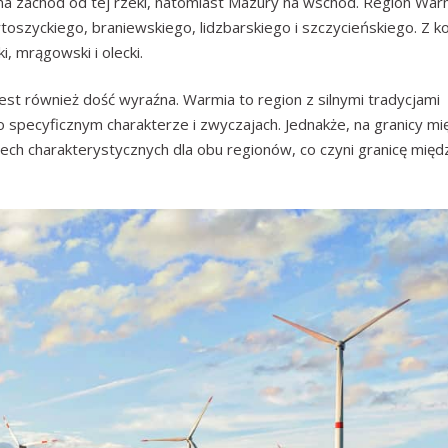
na zachód od tej rzeki, natomiast Mazury na wschód. Region Warm
rtoszyckiego, braniewskiego, lidzbarskiego i szczycieńskiego. Z ko
ki, mrągowski i olecki.
st również dość wyraźna. Warmia to region z silnymi tradycjami
na o specyficznym charakterze i zwyczajach. Jednakże, na granicy m
ech charakterystycznych dla obu regionów, co czyni granicę międ