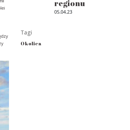
ii
regionu
lei
05.04.23
Tagi
iędzy
Okolica
zy