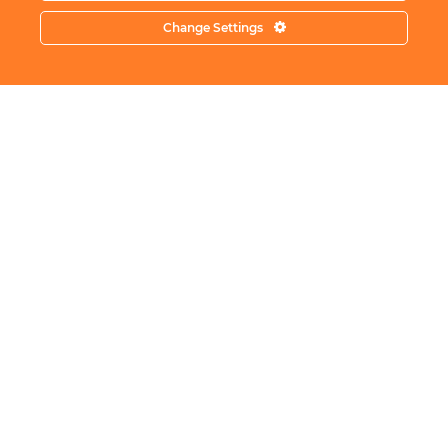
Change Settings
Okolica
Kontakt
Polityka prywatności
Oferta
Duży Dom z Widokiem